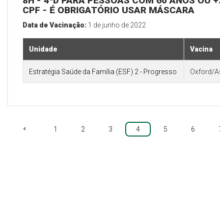
8H - 4ªD PARA PESSOAS COM 60 ANOS OU +:
CPF - É OBRIGATÓRIO USAR MÁSCARA
Data de Vacinação:
1 de junho de 2022
Unidade
Vacina
Estratégia Saúde da Família (ESF) 2 - Progresso
Oxford/A
«
1
2
3
4
5
6