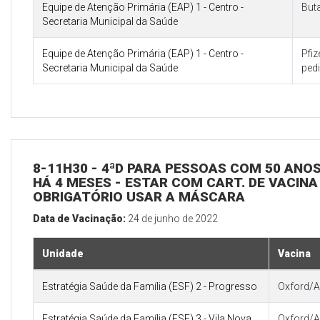
Equipe de Atenção Primária (EAP) 1 - Centro -
But
Secretaria Municipal da Saúde
Equipe de Atenção Primária (EAP) 1 - Centro -
Pfi
Secretaria Municipal da Saúde
pedi
8-11H30 - 4ªD PARA PESSOAS COM 50 ANOS
HÁ 4 MESES - ESTAR COM CART. DE VACINA
OBRIGATÓRIO USAR A MÁSCARA
Data de Vacinação:
24 de junho de 2022
Unidade
Vacina
Estratégia Saúde da Família (ESF) 2 - Progresso
Oxford/A
Estratégia Saúde da Família (ESF) 3 - Vila Nova
Oxford/A