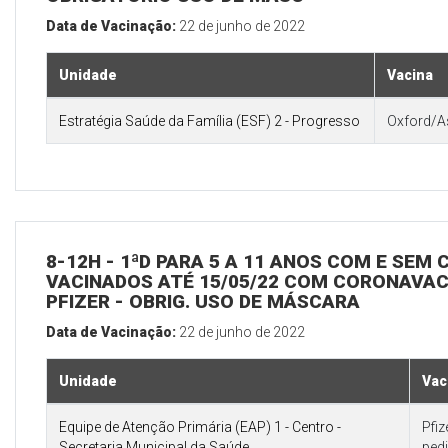
Data de Vacinação:
22 de junho de 2022
Unidade
Vacina
Estratégia Saúde da Família (ESF) 2 - Progresso
Oxford/A
8-12H - 1ªD PARA 5 A 11 ANOS COM E SEM
VACINADOS ATÉ 15/05/22 COM CORONAVAC 
PFIZER - OBRIG. USO DE MÁSCARA
Data de Vacinação:
22 de junho de 2022
Unidade
Vac
Equipe de Atenção Primária (EAP) 1 - Centro -
Pfi
Secretaria Municipal da Saúde
pedi