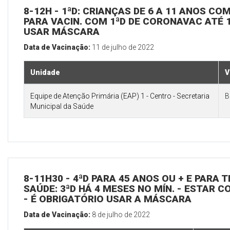
8-12H - 1ªD: CRIANÇAS DE 6 A 11 ANOS CO
PARA VACIN. COM 1ªD DE CORONAVAC ATÉ 1
USAR MÁSCARA
Data de Vacinação:
11 de julho de 2022
Unidade
V
Equipe de Atenção Primária (EAP) 1 - Centro - Secretaria
B
Municipal da Saúde
8-11H30 - 4ªD PARA 45 ANOS OU + E PARA
SAÚDE: 3ªD HÁ 4 MESES NO MÍN. - ESTAR C
- É OBRIGATÓRIO USAR A MÁSCARA
Data de Vacinação:
8 de julho de 2022