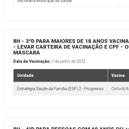
Secretaria Municipal da Saúde
8H - 3ªD PARA MAIORES DE 18 ANOS VACIN
- LEVAR CARTEIRA DE VACINAÇÃO E CPF - 
MÁSCARA
Data de Vacinação:
2 de junho de 2022
Unidade
Vacina
Estratégia Saúde da Família (ESF) 2 - Progresso
Oxford/A