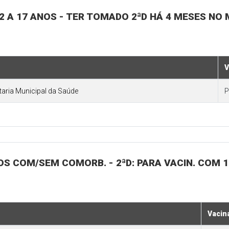
 12 A 17 ANOS - TER TOMADO 2ªD HÁ 4 MESES NO 
V
etaria Municipal da Saúde
P
ANOS COM/SEM COMORB. - 2ªD: PARA VACIN. COM 
Vacin