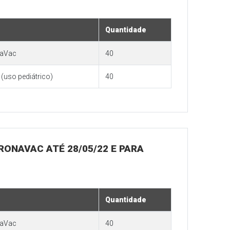
Quantidade
naVac
40
(uso pediátrico)
40
ORONAVAC ATÉ 28/05/22 E PARA
Quantidade
naVac
40