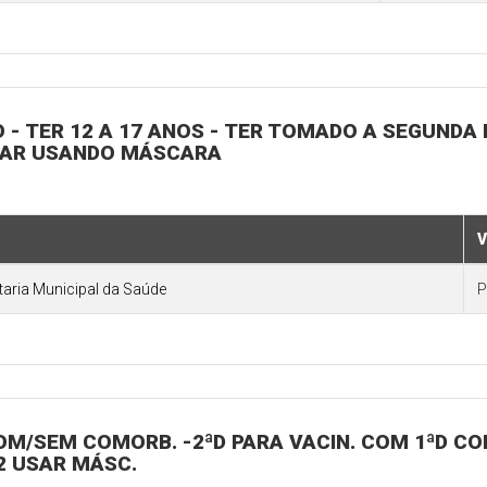
O - TER 12 A 17 ANOS - TER TOMADO A SEGUNDA
STAR USANDO MÁSCARA
V
etaria Municipal da Saúde
P
 COM/SEM COMORB. -2ªD PARA VACIN. COM 1ªD C
22 USAR MÁSC.