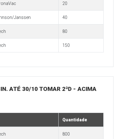
ronaVac
20
hnson/Janssen
40
ech
80
ech
150
IN. ATÉ 30/10 TOMAR 2ªD - ACIMA
Quantidade
ech
800