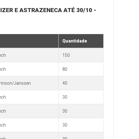
FIZER E ASTRAZENECA ATÉ 30/10 -
Quantidade
ech
150
ech
80
hnson/Janssen
40
ech
30
ech
30
ech
30