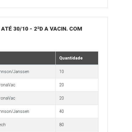
 ATÉ 30/10 - 2ªD A VACIN. COM
Quantidade
hnson/Janssen
10
ronaVac
20
ronaVac
20
hnson/Janssen
40
ech
80