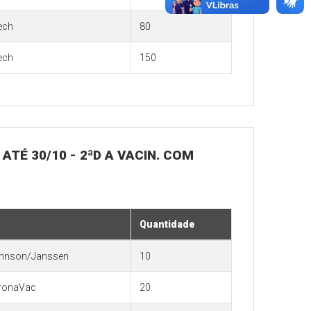
ech
80
ech
150
 ATÉ 30/10 - 2ªD A VACIN. COM
Quantidade
hnson/Janssen
10
ronaVac
20