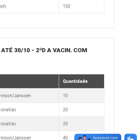
ech
150
 ATÉ 30/10 - 2ªD A VACIN. COM
Quantidade
hnson/Janssen
10
ronaVac
20
ronaVac
20
hnson/Janssen
40