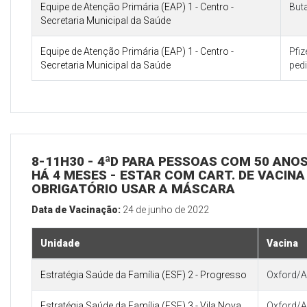
Equipe de Atenção Primária (EAP) 1 - Centro -
But
Secretaria Municipal da Saúde
Equipe de Atenção Primária (EAP) 1 - Centro -
Pfi
Secretaria Municipal da Saúde
pedi
8-11H30 - 4ªD PARA PESSOAS COM 50 ANOS
HÁ 4 MESES - ESTAR COM CART. DE VACINA
OBRIGATÓRIO USAR A MÁSCARA
Data de Vacinação:
24 de junho de 2022
Unidade
Vacina
Estratégia Saúde da Família (ESF) 2 - Progresso
Oxford/A
Estratégia Saúde da Família (ESF) 3 - Vila Nova
Oxford/A