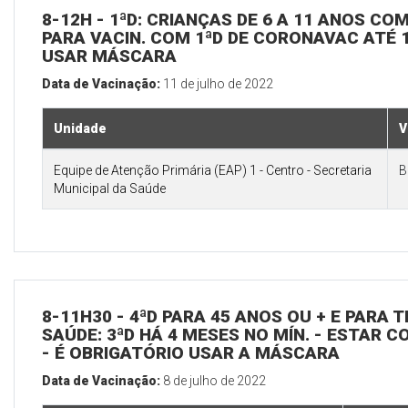
8-12H - 1ªD: CRIANÇAS DE 6 A 11 ANOS CO
PARA VACIN. COM 1ªD DE CORONAVAC ATÉ 1
USAR MÁSCARA
Data de Vacinação:
11 de julho de 2022
Unidade
V
Equipe de Atenção Primária (EAP) 1 - Centro - Secretaria
B
Municipal da Saúde
8-11H30 - 4ªD PARA 45 ANOS OU + E PARA
SAÚDE: 3ªD HÁ 4 MESES NO MÍN. - ESTAR C
- É OBRIGATÓRIO USAR A MÁSCARA
Data de Vacinação:
8 de julho de 2022