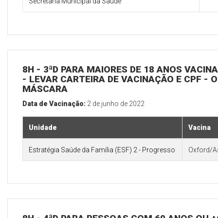
Secretaria Municipal da Saúde
8H - 3ªD PARA MAIORES DE 18 ANOS VACIN
- LEVAR CARTEIRA DE VACINAÇÃO E CPF - 
MÁSCARA
Data de Vacinação:
2 de junho de 2022
Unidade
Vacina
Estratégia Saúde da Família (ESF) 2 - Progresso
Oxford/A