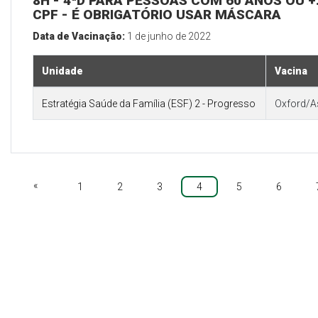
8H - 4ªD PARA PESSOAS COM 60 ANOS OU +:
CPF - É OBRIGATÓRIO USAR MÁSCARA
Data de Vacinação:
1 de junho de 2022
Unidade
Vacina
Estratégia Saúde da Família (ESF) 2 - Progresso
Oxford/A
«
1
2
3
4
5
6