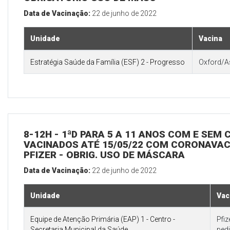
Data de Vacinação:
22 de junho de 2022
Unidade
Vacina
Estratégia Saúde da Família (ESF) 2 - Progresso
Oxford/A
8-12H - 1ªD PARA 5 A 11 ANOS COM E SEM
VACINADOS ATÉ 15/05/22 COM CORONAVAC 
PFIZER - OBRIG. USO DE MÁSCARA
Data de Vacinação:
22 de junho de 2022
Unidade
Vac
Equipe de Atenção Primária (EAP) 1 - Centro -
Pfi
Secretaria Municipal da Saúde
pedi