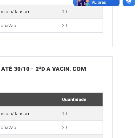
hnson/Janssen
10
ronaVac
20
 ATÉ 30/10 - 2ªD A VACIN. COM
Quantidade
hnson/Janssen
10
ronaVac
20