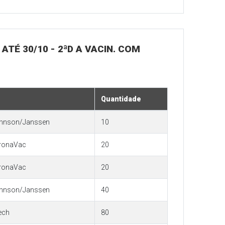
 ATÉ 30/10 - 2ªD A VACIN. COM
Quantidade
hnson/Janssen
10
ronaVac
20
ronaVac
20
hnson/Janssen
40
ech
80