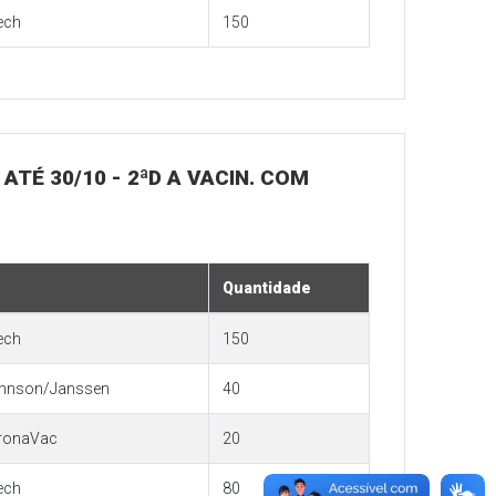
ech
150
 ATÉ 30/10 - 2ªD A VACIN. COM
Quantidade
ech
150
hnson/Janssen
40
ronaVac
20
ech
80