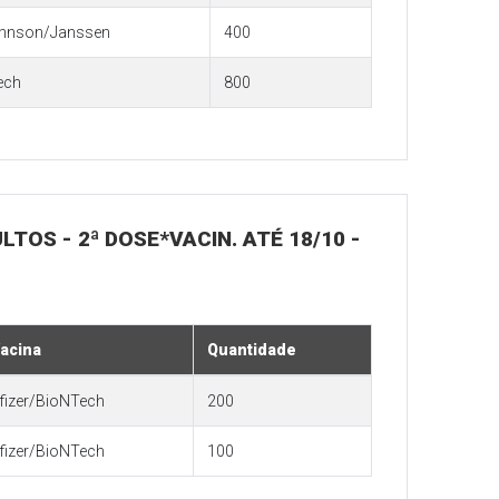
hnson/Janssen
400
ech
800
LTOS - 2ª DOSE*VACIN. ATÉ 18/10 -
acina
Quantidade
fizer/BioNTech
200
fizer/BioNTech
100