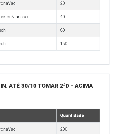
ronaVac
20
hnson/Janssen
40
ech
80
ech
150
IN. ATÉ 30/10 TOMAR 2ªD - ACIMA
Quantidade
ronaVac
200