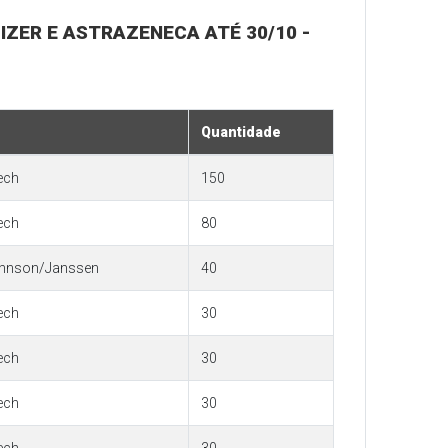
FIZER E ASTRAZENECA ATÉ 30/10 -
Quantidade
ech
150
ech
80
hnson/Janssen
40
ech
30
ech
30
ech
30