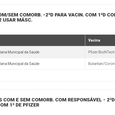
 COM/SEM COMORB. -2ªD PARA VACIN. COM 1ªD C
22 USAR MÁSC.
Vacina
etaria Municipal da Saúde
Pfizer/BioNTech 
etaria Municipal da Saúde
Butantan/Coro
OS COM E SEM COMORB. COM RESPONSÁVEL - 2ªD 
OM 1ª DE PFIZER