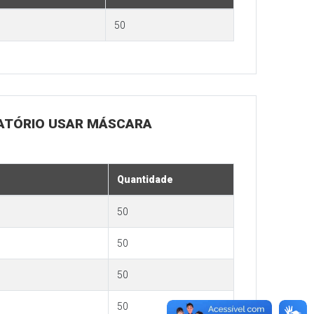
50
IGATÓRIO USAR MÁSCARA
Quantidade
50
50
50
50