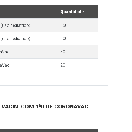
Quantidade
(uso pediátrico)
150
(uso pediátrico)
100
naVac
50
naVac
20
A VACIN. COM 1ªD DE CORONAVAC