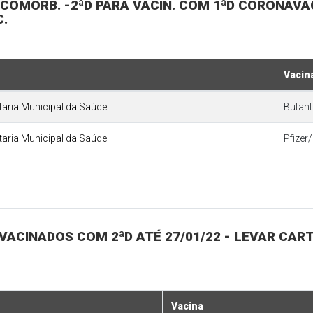
 COMORB. -2ªD PARA VACIN. COM 1ªD CORONAVAC
C.
Vacin
etaria Municipal da Saúde
Butan
etaria Municipal da Saúde
Pfizer
 VACINADOS COM 2ªD ATÉ 27/01/22 - LEVAR CAR
Vacina