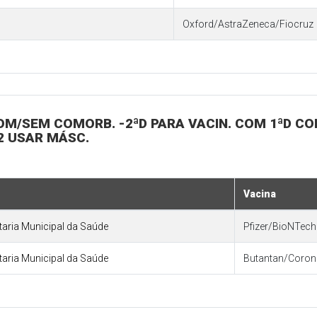
Oxford/AstraZeneca/Fiocruz
 COM/SEM COMORB. -2ªD PARA VACIN. COM 1ªD C
22 USAR MÁSC.
Vacina
etaria Municipal da Saúde
Pfizer/BioNTech 
etaria Municipal da Saúde
Butantan/Coro