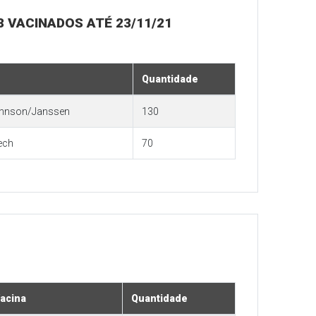
18 VACINADOS ATÉ 23/11/21
Quantidade
hnson/Janssen
130
ech
70
acina
Quantidade