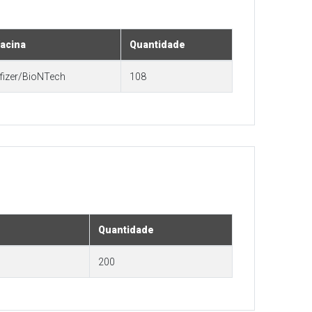
acina
Quantidade
fizer/BioNTech
108
Quantidade
200