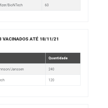
fizer/BioNTech
60
18 VACINADOS ATÉ 18/11/21
Quantidade
hnson/Janssen
240
ech
120