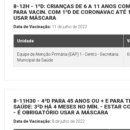
8-12H - 1ªD: CRIANÇAS DE 6 A 11 ANOS CO
PARA VACIN. COM 1ªD DE CORONAVAC ATÉ 1
USAR MÁSCARA
Data de Vacinação:
11 de julho de 2022
Unidade
V
Equipe de Atenção Primária (EAP) 1 - Centro - Secretaria
B
Municipal da Saúde
8-11H30 - 4ªD PARA 45 ANOS OU + E PARA
SAÚDE: 3ªD HÁ 4 MESES NO MÍN. - ESTAR C
- É OBRIGATÓRIO USAR A MÁSCARA
Data de Vacinação:
8 de julho de 2022