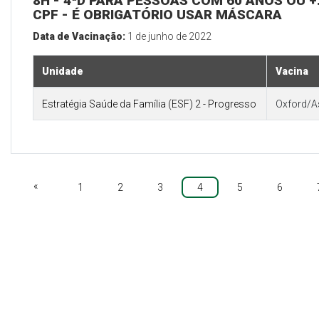
8H - 4ªD PARA PESSOAS COM 60 ANOS OU +:
CPF - É OBRIGATÓRIO USAR MÁSCARA
Data de Vacinação:
1 de junho de 2022
Unidade
Vacina
Estratégia Saúde da Família (ESF) 2 - Progresso
Oxford/A
«
1
2
3
4
5
6