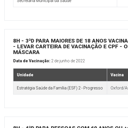
Secretaria Municipal da Saúde
8H - 3ªD PARA MAIORES DE 18 ANOS VACIN
- LEVAR CARTEIRA DE VACINAÇÃO E CPF - 
MÁSCARA
Data de Vacinação:
2 de junho de 2022
Unidade
Vacina
Estratégia Saúde da Família (ESF) 2 - Progresso
Oxford/A