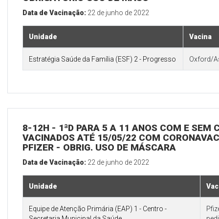
Data de Vacinação:
22 de junho de 2022
Unidade
Vacina
Estratégia Saúde da Família (ESF) 2 - Progresso
Oxford/A
8-12H - 1ªD PARA 5 A 11 ANOS COM E SEM
VACINADOS ATÉ 15/05/22 COM CORONAVAC 
PFIZER - OBRIG. USO DE MÁSCARA
Data de Vacinação:
22 de junho de 2022
Unidade
Vac
Equipe de Atenção Primária (EAP) 1 - Centro -
Pfi
Secretaria Municipal da Saúde
pedi