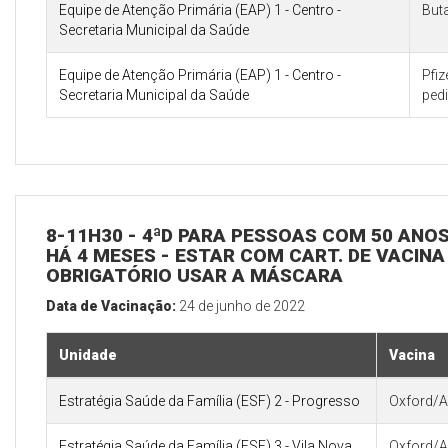
Equipe de Atenção Primária (EAP) 1 - Centro -
But
Secretaria Municipal da Saúde
Equipe de Atenção Primária (EAP) 1 - Centro -
Pfi
Secretaria Municipal da Saúde
pedi
8-11H30 - 4ªD PARA PESSOAS COM 50 ANOS
HÁ 4 MESES - ESTAR COM CART. DE VACINA
OBRIGATÓRIO USAR A MÁSCARA
Data de Vacinação:
24 de junho de 2022
Unidade
Vacina
Estratégia Saúde da Família (ESF) 2 - Progresso
Oxford/A
Estratégia Saúde da Família (ESF) 3 - Vila Nova
Oxford/A