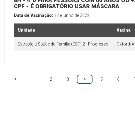
8H - 4ªD PARA PESSOAS COM 60 ANOS OU +:
CPF - É OBRIGATÓRIO USAR MÁSCARA
Data de Vacinação:
1 de junho de 2022
Unidade
Vacina
Estratégia Saúde da Família (ESF) 2 - Progresso
Oxford/A
«
1
2
3
4
5
6