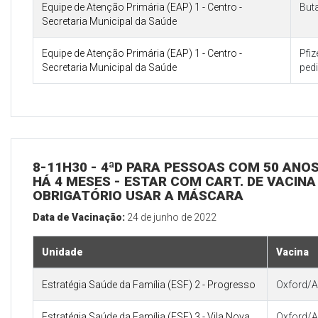
Equipe de Atenção Primária (EAP) 1 - Centro -
But
Secretaria Municipal da Saúde
Equipe de Atenção Primária (EAP) 1 - Centro -
Pfi
Secretaria Municipal da Saúde
pedi
8-11H30 - 4ªD PARA PESSOAS COM 50 ANOS
HÁ 4 MESES - ESTAR COM CART. DE VACINA
OBRIGATÓRIO USAR A MÁSCARA
Data de Vacinação:
24 de junho de 2022
Unidade
Vacina
Estratégia Saúde da Família (ESF) 2 - Progresso
Oxford/A
Estratégia Saúde da Família (ESF) 3 - Vila Nova
Oxford/A