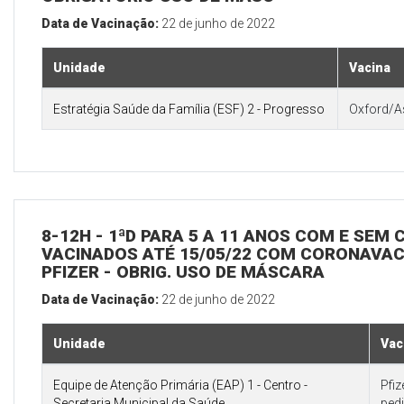
Data de Vacinação:
22 de junho de 2022
Unidade
Vacina
Estratégia Saúde da Família (ESF) 2 - Progresso
Oxford/A
8-12H - 1ªD PARA 5 A 11 ANOS COM E SEM
VACINADOS ATÉ 15/05/22 COM CORONAVAC 
PFIZER - OBRIG. USO DE MÁSCARA
Data de Vacinação:
22 de junho de 2022
Unidade
Vac
Equipe de Atenção Primária (EAP) 1 - Centro -
Pfi
Secretaria Municipal da Saúde
pedi