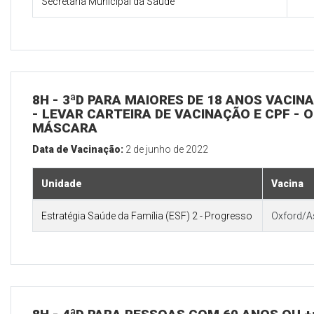
Secretaria Municipal da Saúde
8H - 3ªD PARA MAIORES DE 18 ANOS VACIN
- LEVAR CARTEIRA DE VACINAÇÃO E CPF - 
MÁSCARA
Data de Vacinação:
2 de junho de 2022
Unidade
Vacina
Estratégia Saúde da Família (ESF) 2 - Progresso
Oxford/A