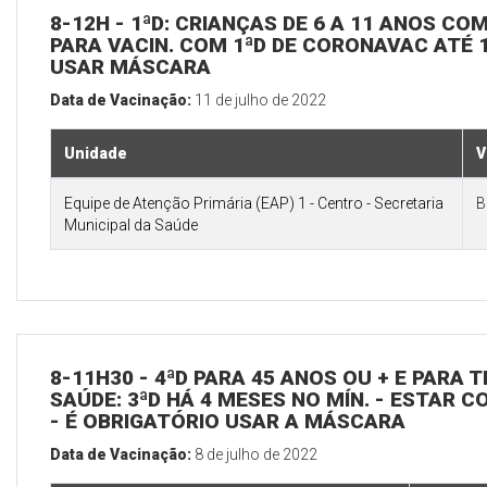
8-12H - 1ªD: CRIANÇAS DE 6 A 11 ANOS CO
PARA VACIN. COM 1ªD DE CORONAVAC ATÉ 1
USAR MÁSCARA
Data de Vacinação:
11 de julho de 2022
Unidade
V
Equipe de Atenção Primária (EAP) 1 - Centro - Secretaria
B
Municipal da Saúde
8-11H30 - 4ªD PARA 45 ANOS OU + E PARA
SAÚDE: 3ªD HÁ 4 MESES NO MÍN. - ESTAR C
- É OBRIGATÓRIO USAR A MÁSCARA
Data de Vacinação:
8 de julho de 2022