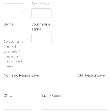
Secundário
Senha
Confirmar a
senha
Deve conter no
mínimo 8
caracteres, 1
minúscula, 1
maiúscula e 1
número.
Nome do Responsável
CPF Responsável
CNPJ
Razão Social