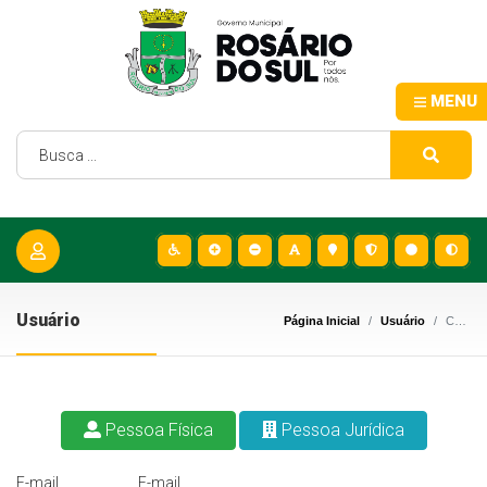
MENU
Usuário
Página Inicial
Usuário
Cadastro
Pessoa Física
Pessoa Jurídica
E-mail
E-mail