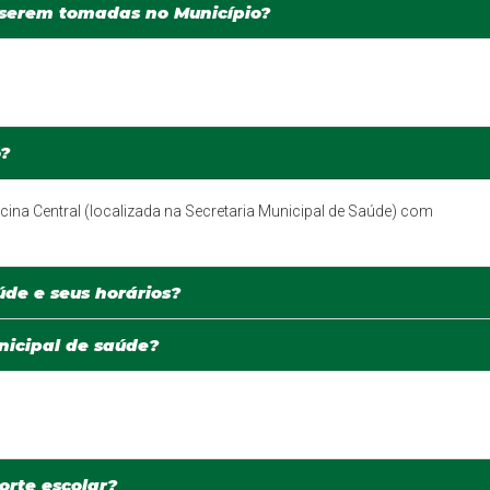
 serem tomadas no Município?
o?
cina Central (localizada na Secretaria Municipal de Saúde) com
úde e seus horários?
icipal de saúde?
orte escolar?