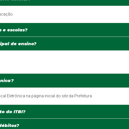
ducação.
s e escolas?
ipal de ensino?
ônica?
cal Eletrônica na página inicial do site da Prefeitura.
o do ITBI?
débitos?