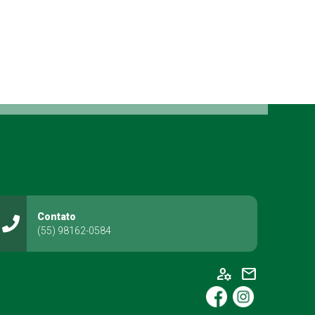
Contato
(55) 98162-0584
manage_accounts
mail