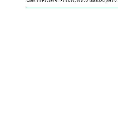
Estima a Receita e Fixa a Despesa do Município para o 