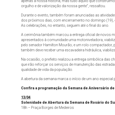
apenas a nossa história, mas tudo aquilo que construímo
orgulho e de valorização da nossa gente”, ressaltou.
Durante o evento, também foram anunciadas as atividad
dos próximos dias, com encerramento no domingo (19), 
As celebrações, no entanto, seguem até o final do ano.
A cerimônia também marcou a entrega oficial de novos m
apresentados à comunidade uma motoniveladora, viabili
pelo senador Hamilton Mourão; e um rolo compactador, 
também deve receber uma escavadeira hidráulica, viabiliz
Na ocasião, o prefeito realizou a entrega simbólica das
que irão reforçar os serviços de manutenção das estrada
qualidade de vida da população.
A abertura da semana marca o início de um ano especial pa
Confira a programação da Semana de Aniversário de 
13/04
Solenidade de Abertura da Semana de Rosário do Su
18h – Praça Borges de Medeiros