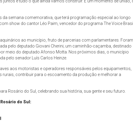
s juntos e tudo o que ainda vamos construir. É um momento de união, 
es da semana comemorativa, que terá programação especial ao longo
com show do cantor Léo Paim, vencedor do programa The Voice Brasil
aquinários ao município, fruto de parcerias com parlamentares. Fora
zada pelo deputado Giovani Cherini; um caminhão-caçamba, destinado
por meio do deputado Afonso Motta. Nos próximos dias, o município
ada pelo senador Luís Carlos Heinze.
 chaves aos motoristas e operadores responsáveis pelos equipamentos,
s rurais, contribuir para o escoamento da produção e melhorar a
ra Rosário do Sul, celebrando sua história, sua gente e seu futuro.
Rosário do Sul:
l