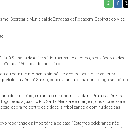
rismo, Secretaria Municipal de Estradas de Rodagem, Gabinete do Vice-
ão
 oficial à Semana de Aniversário, marcando o começo das festividades
ração aos 150 anos do município.
e contou com um momento simbólico e emocionante: vereadores,
-prefeito Luiz André Sasso, conduziram a tocha com o fogo simbólic
sário do município, em uma cerimônia realizada na Praia das Areias
fogo pelas águas do Rio Santa Maria até a margem, onde foi acesa a
acesa, agora no centro da cidade, simbolizando a continuidade das
ovo rosariense e a importância da data. “Estamos celebrando não