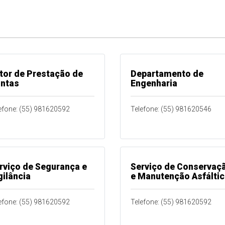
tor de Prestação de
Departamento de
ntas
Engenharia
efone: (55) 981620592
Telefone: (55) 981620546
rviço de Segurança e
Serviço de Conservaç
gilância
e Manutenção Asfálti
efone: (55) 981620592
Telefone: (55) 981620592