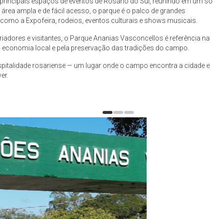
rincipais espaços de eventos de Rosário do Sul, reunindo em um só
m área ampla e de fácil acesso, o parque é o palco de grandes
omo a Expofeira, rodeios, eventos culturais e shows musicais.
iadores e visitantes, o Parque Ananias Vasconcellos é referência na
da economia local e pela preservação das tradições do campo.
pitalidade rosariense — um lugar onde o campo encontra a cidade e
er.