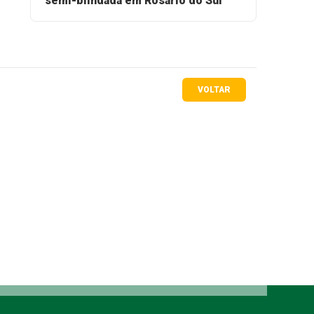
semi-blindada em Rosário do Sul
VOLTAR