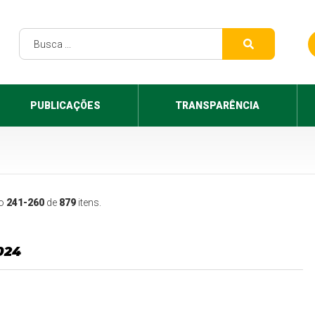
PUBLICAÇÕES
TRANSPARÊNCIA
do
241-260
de
879
itens.
024